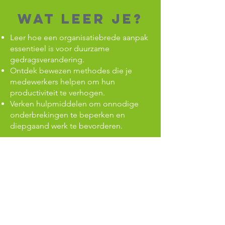
Wat leer je?
Leer hoe een organisatiebrede aanpak
essentieel is voor duurzame
gedragsverandering.
Ontdek bewezen methodes die je
medewerkers helpen om hun
productiviteit te verhogen.
Verken hulpmiddelen om onnodige
onderbrekingen te beperken en
diepgaand werk te bevorderen.
Jouw
voordeel
Deze Masterclass biedt geen
theoretische oplossingen, maar
praktische inzichten die je direct kunt